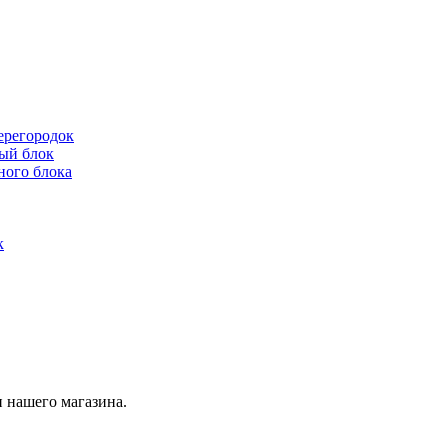
ерегородок
ый блок
ного блока
к
 нашего магазина.