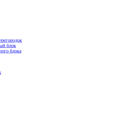
ерегородок
ый блок
ного блока
к