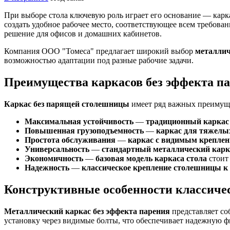
При выборе стола ключевую роль играет его основание — карк
создать удобное рабочее место, соответствующее всем требов
решение для офисов и домашних кабинетов.
Компания ООО "Томеса" предлагает широкий выбор
металлич
возможностью адаптации под разные рабочие задачи.
Преимущества каркасов без эффекта 
Каркас без парящей столешницы
имеет ряд важных преимуще
Максимальная устойчивость
—
традиционный каркас 
Повышенная грузоподъемность
—
каркас для тяжелы
Простота обслуживания
—
каркас с видимым крепле
Универсальность
—
стандартный металлический карк
Экономичность
—
базовая модель каркаса стола
стоит
Надежность
—
классическое крепление столешницы к
Конструктивные особенности классиче
Металлический каркас без эффекта парения
представляет с
установку через видимые болты, что обеспечивает надежную ф