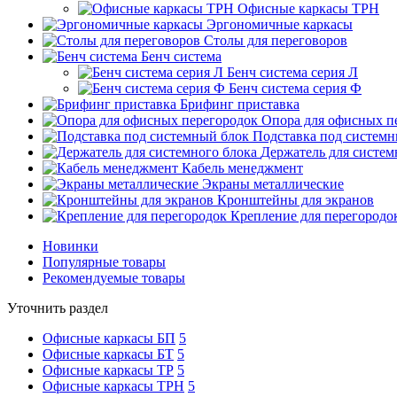
Офисные каркасы ТРН
Эргономичные каркасы
Столы для переговоров
Бенч система
Бенч система серия Л
Бенч система серия Ф
Брифинг приставка
Опора для офисных п
Подставка под системн
Держатель для систем
Кабель менеджмент
Экраны металлические
Кронштейны для экранов
Крепление для перегородо
Новинки
Популярные товары
Рекомендуемые товары
Уточнить раздел
Офисные каркасы БП
5
Офисные каркасы БТ
5
Офисные каркасы ТР
5
Офисные каркасы ТРН
5