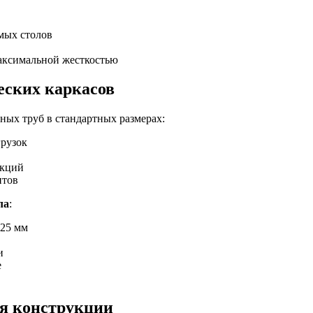
мых столов
аксимальной жесткостью
еских каркасов
ных труб в стандартных размерах:
рузок
укций
нтов
ла
:
 25 мм
и
е
я конструкции