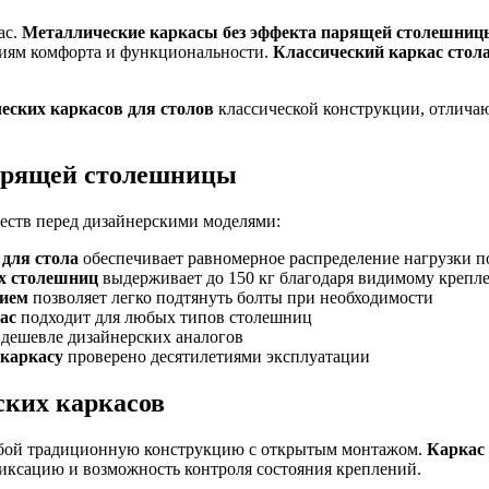
ас.
Металлические каркасы без эффекта парящей столешниц
аниям комфорта и функциональности.
Классический каркас стол
еских каркасов для столов
классической конструкции, отлича
парящей столешницы
ств перед дизайнерскими моделями:
для стола
обеспечивает равномерное распределение нагрузки 
х столешниц
выдерживает до 150 кг благодаря видимому крепл
нием
позволяет легко подтянуть болты при необходимости
ас
подходит для любых типов столешниц
 дешевле дизайнерских аналогов
 каркасу
проверено десятилетиями эксплуатации
ских каркасов
обой традиционную конструкцию с открытым монтажом.
Каркас
иксацию и возможность контроля состояния креплений.