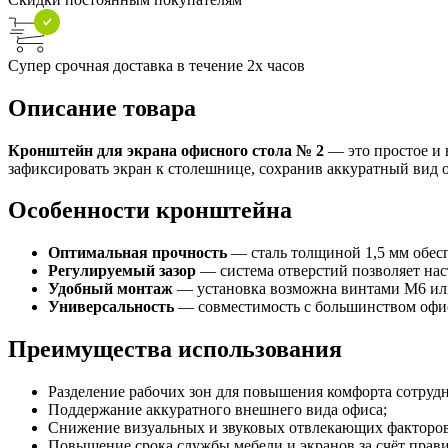
Супер срочная доставка в течение 2х часов
Описание товара
Кронштейн для экрана офисного стола № 2
— это простое и 
зафиксировать экран к столешнице, сохранив аккуратный вид о
Особенности кронштейна
Оптимальная прочность
— сталь толщиной 1,5 мм обесп
Регулируемый зазор
— система отверстий позволяет нас
Удобный монтаж
— установка возможна винтами М6 или
Универсальность
— совместимость с большинством офис
Преимущества использования
Разделение рабочих зон для повышения комфорта сотруд
Поддержание аккуратного внешнего вида офиса;
Снижение визуальных и звуковых отвлекающих факторов
Повышение срока службы мебели и экранов за счёт прав