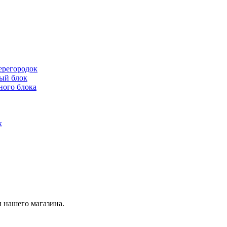
ерегородок
ый блок
ного блока
к
 нашего магазина.