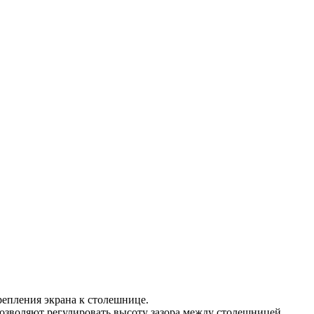
репления экрана к столешнице.
 позволяют регулировать высоту зазора между столешницей.