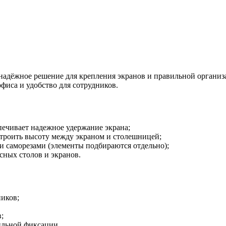
надёжное решение для крепления экранов и правильной организ
фиса и удобство для сотрудников.
ечивает надежное удержание экрана;
троить высоту между экраном и столешницей;
 саморезами (элементы подбираются отдельно);
ных столов и экранов.
ников;
;
ильной фиксации.