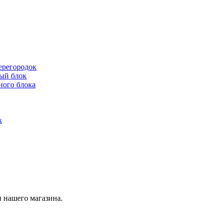
ерегородок
ый блок
ного блока
к
 нашего магазина.