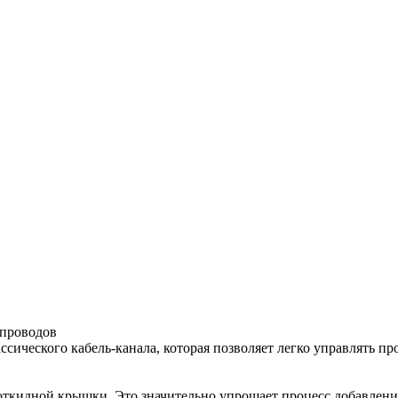
 проводов
сического кабель-канала, которая позволяет легко управлять п
 откидной крышки. Это значительно упрощает процесс добавлени