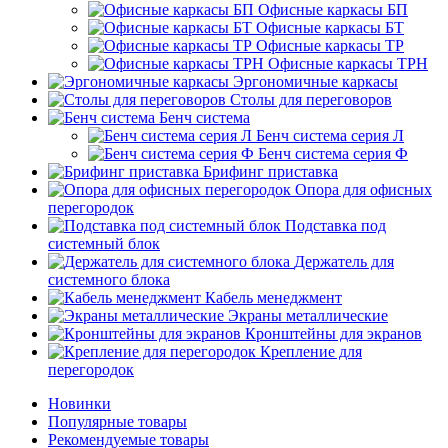
Офисные каркасы БП
Офисные каркасы БТ
Офисные каркасы ТР
Офисные каркасы ТРН
Эргономичные каркасы
Столы для переговоров
Бенч система
Бенч система серия Л
Бенч система серия Ф
Брифинг приставка
Опора для офисных
перегородок
Подставка под
системный блок
Держатель для
системного блока
Кабель менеджмент
Экраны металлические
Кронштейны для экранов
Крепление для
перегородок
Новинки
Популярные товары
Рекомендуемые товары