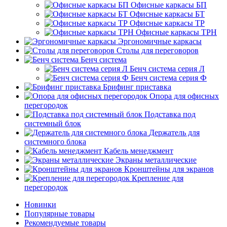
Офисные каркасы БП
Офисные каркасы БТ
Офисные каркасы ТР
Офисные каркасы ТРН
Эргономичные каркасы
Столы для переговоров
Бенч система
Бенч система серия Л
Бенч система серия Ф
Брифинг приставка
Опора для офисных
перегородок
Подставка под
системный блок
Держатель для
системного блока
Кабель менеджмент
Экраны металлические
Кронштейны для экранов
Крепление для
перегородок
Новинки
Популярные товары
Рекомендуемые товары